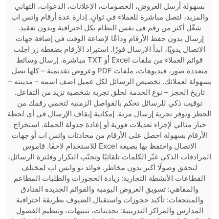
بسهولة أرسل العروض، الخصومات، الإعلانات، الدعوات، التهاني
والمزيد، لتصل مباشرة للعملاء في ثوانٍ. إدارة عدة أرقام واتس اب
شغّل أكثر من رقم في نفس النظام بكل احترافية وبدون تعقيد.
إرسال بدون حفظ الأرقام وداعًا لإضاعة الوقت في إضافة جهات
الاتصال يدويًا، ابدأ الإرسال فورًا. استيراد الأرقام بضغطة زر اجلب
قوائم العملاء من ملفات Excel أو TXT مباشرة. إرسال وسائط
متعددة صور، فيديوهات، ملفات PDF وعروض تقديمية – كلها تصل
بسهولة لعملائك. تخصيص الرسائل لكل عميل أضف اسمه – مدينته –
تاريخ الحجز – نوع الخدمة لخلق تجربة شخصية تزيد من التفاعل.
توقيت ذكي للرسائل تحكم بالفواصل الزمنية لتحمي رقمك من
الحظر وتوفر تجربة إرسال مرنة. إمكانية إيقاف الإرسال في أي لحظة
خيار مثالي لإجراء تعديلات فورية أو إعادة جدولة الحملة. استخراج
الأرقام بسهولة احصل على الأرقام من محادثات واتس اب أو جهات
الاتصال واحتفظ بها بصيغة Excel للاستخدام لاحقًا. قاموس
المرادفات الذكي غيّر الكلمات تلقائيًا وتجنّب التكرار وفلترة الرسائل،
لتحقق وصولًا أكبر بدون مخاطر. فوائد تو واتس اب لمختلف
القطاعات الأنشطة التجارية: زيادة الحجوزات والطلبات المطاعم
والمقاهي: تسويق العروض اليومية والقوائم الجديدة الفنادق
والمنتجعات: تأكيد حجوزات واستقبال الضيوف بطريقة احترافية
المدارس والمراكز التدريبية: تحديثات، تنبيهات، وتنظيم الفصول