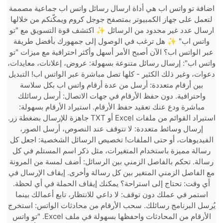
اضافة تو واتس اب هي أداة ارسال رسائل واتس اب جماعية مصممة
لتعمل على جهاز الكمبيوتر بمتصفح جوجل كروم ويمكّنكم من خلالها
ارسال عدد غير محدود من الرسائل ✨ اكتشف قوة التسويق مع "تو
واتس اب" ✨ هل ترغب في الوصول إلى جمهورك بأفضل طريقة
عبر الواتس اب؟ الآن أصبح الأمر أسهل وأكثر احترافية مع ميزات "تو
واتس اب": إرسال رسائل متنوعة بسهولة: عروض، إعلانات، معايدات،
دعوات، وغير ذلك الكثير - كلها تصل مباشرة عبر الواتس اب! التبديل
بين أرقام متعددة: أرسل من عدة أرقام واتس اب بكل سلاسة
واحترافية. دون حفظ الأرقام في جهات الاتصال: أرسل رسائلك
مباشرة ودع عنك تعقيد حفظ الأرقام. استيراد الأرقام بسهولة:
استيراد القوائم من ملفات Excel أو TXT جاهزة للإرسال بضغطة زر.
إرسال وسائط متعددة: لا تتوقف عند النصوص، أرسل الصور،
الفيديوهات، أو حتى الملفات! تخصيص الرسائل الشخصية: اجعل كل
رسالة مميزة باستخدام المتغيرات، مثل ذكر اسم المستلم في كل
رسالة. تحكم بالفاصل الزمني بين الرسائل: أضف لمسة من المرونة
مع الفاصل الزمني المتغير بين كل رسالة وأخرى. إيقاف الإرسال في
أي وقت: تحتاج إلى استراحة؟ يمكنك إيقاف الحملة في أي لحظة.
استمر في عملك دون توقف: لا داعي للانتظار، تابع أعمالك بينما
يُرسل البرنامج رسائلك. سحب الأرقام من محادثات الواتس: استخرج
الأرقام من المحادثات واحفظها بسهولة في ملف Excel. "تو واتس